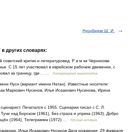
Нуцубидзе Ш. И.
" в других словарях:
советский критик и литературовед. Р. в м ке Чернихове
мье. С 15 лет участвовал в еврейском рабочем движении, с
ировал за границу, где… …
Литературная энциклопедия
ни Нусн (вариант имени Натан). Известные носители:
ак Маркович Нусинов, Илья Исаакович Нусинова, Ирина
сценарист. Печатался с 1955. Сценарии писал с С. Л.
учи над Борском (1961), Без страха и упрека (1963), Добро
ещён (1964), Телеграмма (1972) …
Русская история
ждении: Илья Исаакович Нусинов Дата рождения: 29 февраля