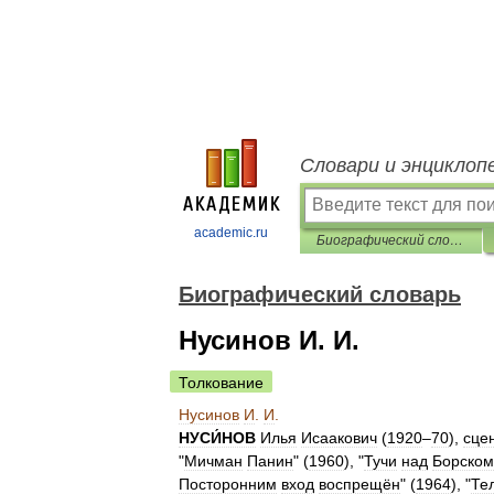
Словари и энциклоп
academic.ru
Биографический словарь
Биографический словарь
Нусинов И. И.
Толкование
Нусинов
И
.
И
.
НУСИ́НОВ
Илья
Исаакович
(
1920
–
70
),
сце
"
Мичман
Панин
" (
1960
), "
Тучи
над
Борском
Посторонним
вход
воспрещён
" (
1964
), "
Те