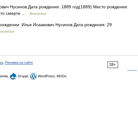
вич Нусинов Дата рождения: 1889 год(1889) Место рождения:
есто смерти …
Википедия
ождении: Илья Исаакович Нусинов Дата рождения: 29
икипедия
ка
,
Реклама на сайте
18+
omla,
Drupal,
WordPress, MODx.