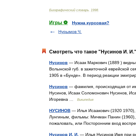
Биографический
словарь
.
1998
.
Игры ⚽
Нужна курсовая?
Нурымов Ч.
Смотреть что такое "Нусинов И. И.
Нусинов
— Исаак Маркович (1889 ) видный 
Волынской губ. в зажиточной еврейской се
1905 в «Бунде». В период реакции эмигр
Нусинов
— фамилия, происходящая от име
Нусинов, Исаак Соломонович Нусинов, Иса
Игоревна …
Википедия
НУСИНОВ
— Илья Исаакович (1920 1970), 
Лунгиным, фильмы: Мичман Панин (1960), Т
пожаловать, или Посторонним вход воспр
Нусинов И. И.
— Илья Нусинов Имя при ро