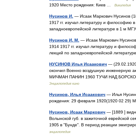
1920 Место рождения: Киев …
Википедия
Нусинов И.
— Исаак Маркович Нусинов (188
1917 гг. изучал литературу и философию в 
западноевропейской литературе в 1 м М
Нусинов И. М.
— Исаак Маркович Нусинов (
1914 1917 гг. изучал литературу и философ
лекций по западноевропейской литерату
НУСИНОВ Илья Исаакович
— (29.02.1920
окончил Военно воздушную инженерную ак
МИЧМАН ПАНИН 1960 ТУЧИ НАД БОРСКОМ
Энциклопедия кино
Нусинов, Илья Исаакович
— Илья Нусино
рождения: 29 февраля 1920(1920 02 29)
Нусинов, Исаак Маркович
— [1889 ] видн
Волынской губ. в зажиточной еврейской се
1905 в "Бунде". В период реакции эмигри
энциклопедия