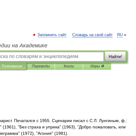
Запомнить сайт
Словарь на свой сайт
RU
едии на Академике
Найти!
Толкования
Переводы
Книги
Игры ⚽
нарист
.
Печатался
с
1955
.
Сценарии
писал
с
С
.
Л
.
Лунгиным
,
ф
.
:
" (
1961
), "
Без
страха
и
упрека
" (
1963
), "
Добро
пожаловать
,
или
леграмма
" (
1972
), "
Агония
" (
1981
).