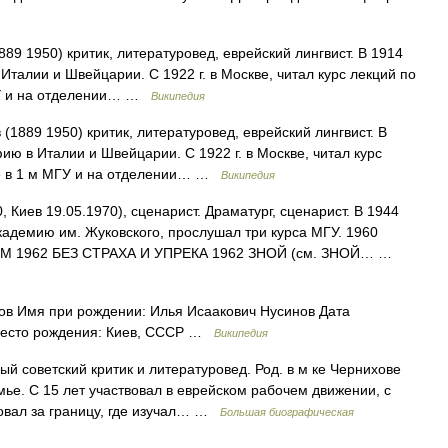
9 1950) критик, литературовед, еврейский лингвист. В 1914
Италии и Швейцарии. С 1922 г. в Москве, читал курс лекций по
ГУ и на отделении… …
Википедия
1889 1950) критик, литературовед, еврейский лингвист. В
ию в Италии и Швейцарии. С 1922 г. в Москве, читал курс
ре в 1 м МГУ и на отделении… …
Википедия
, Киев 19.05.1970), сценарист. Драматург, сценарист. В 1944
адемию им. Жуковского, прослушал три курса МГУ. 1960
 1962 БЕЗ СТРАХА И УПРЕКА 1962 ЗНОЙ (см. ЗНОЙ… …
в Имя при рождении: Илья Исаакович Нусинов Дата
 Место рождения: Киев, СССР …
Википедия
ый советский критик и литературовед. Род. в м ке Чернихове
мье. С 15 лет участвовал в еврейском рабочем движении, с
ровал за границу, где изучал… …
Большая биографическая