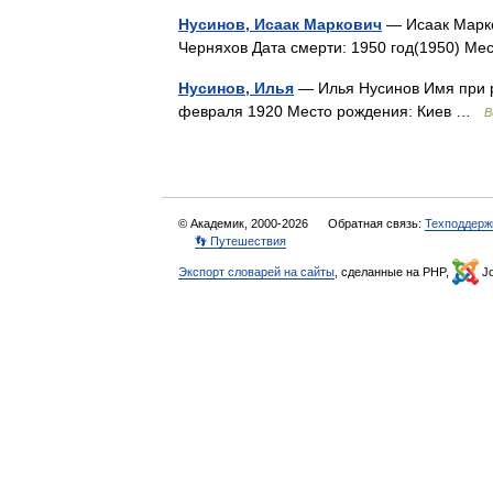
Нусинов, Исаак Маркович
— Исаак Марко
Черняхов Дата смерти: 1950 год(1950) М
Нусинов, Илья
— Илья Нусинов Имя при р
февраля 1920 Место рождения: Киев …
В
© Академик, 2000-2026
Обратная связь:
Техподдерж
👣 Путешествия
Экспорт словарей на сайты
, сделанные на PHP,
Jo